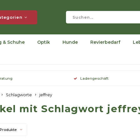
ategorien
g & Schuhe
Optik
Hunde
Revierbedarf
Le
eratung
Ladengeschäft
Schlagworte
jeffrey
ikel mit Schlagwort jeffre
 Produkte