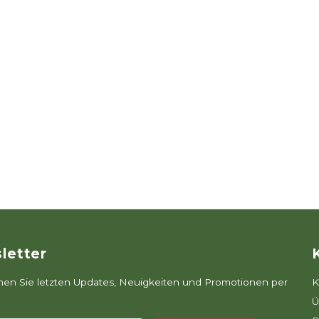
letter
n Sie letzten Updates, Neuigkeiten und Promotionen per
K
Ü