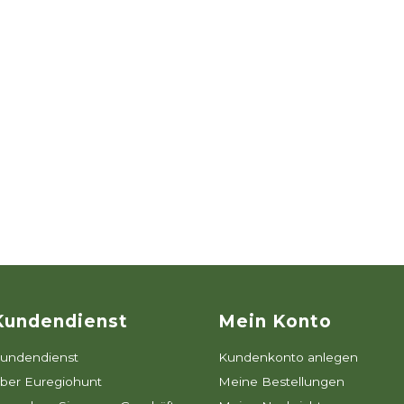
Kundendienst
Mein Konto
undendienst
Kundenkonto anlegen
ber Euregiohunt
Meine Bestellungen