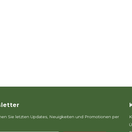
letter
n Sie letzten Updates, Neuigkeiten und Promotionen per
K
Ü