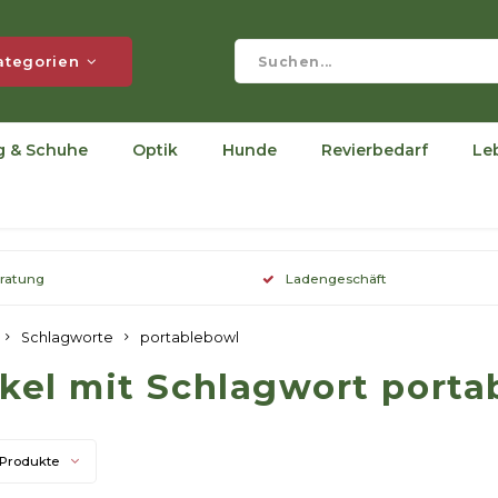
ategorien
g & Schuhe
Optik
Hunde
Revierbedarf
Le
eratung
Ladengeschäft
Schlagworte
portablebowl
ikel mit Schlagwort porta
 Produkte