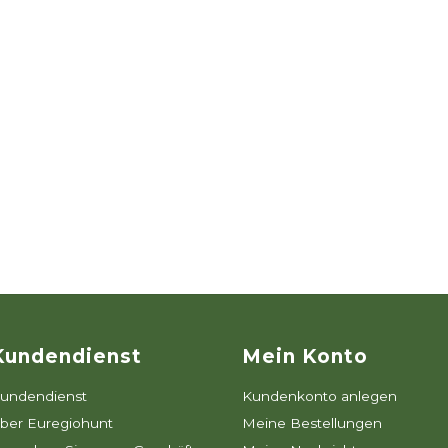
Kundendienst
Mein Konto
undendienst
Kundenkonto anlegen
ber Euregiohunt
Meine Bestellungen