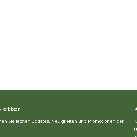
letter
n Sie letzten Updates, Neuigkeiten und Promotionen per
K
Ü