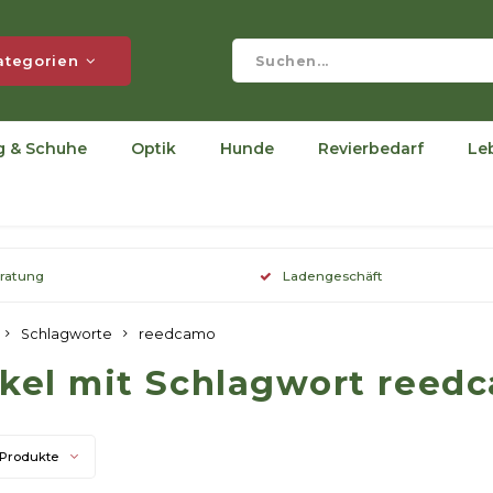
ategorien
g & Schuhe
Optik
Hunde
Revierbedarf
Le
eratung
Ladengeschäft
Schlagworte
reedcamo
ikel mit Schlagwort reed
 Produkte