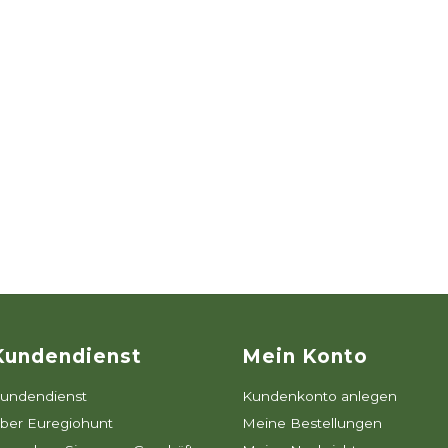
Kundendienst
Mein Konto
undendienst
Kundenkonto anlegen
ber Euregiohunt
Meine Bestellungen