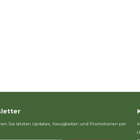
letter
n Sie letzten Updates, Neuigkeiten und Promotionen per
K
Ü