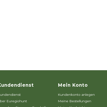
Kundendienst
Mein Konto
undendienst
Kundenkonto anlegen
ber Euregiohunt
Meine Bestellungen