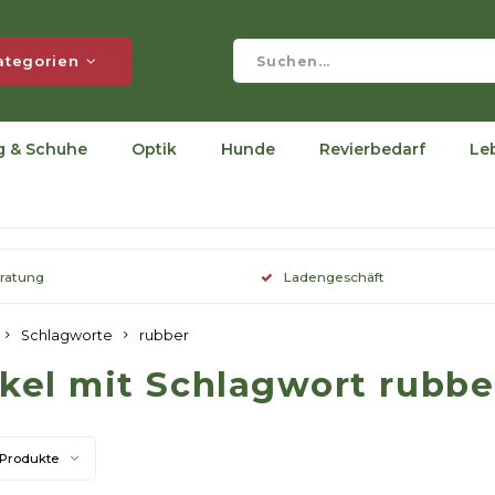
ategorien
g & Schuhe
Optik
Hunde
Revierbedarf
Le
eratung
Ladengeschäft
Schlagworte
rubber
ikel mit Schlagwort rubbe
 Produkte