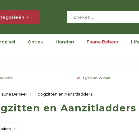
tegorieën
hoeisel
Optiek
Honden
Fauna Beheer
Lif
 Advies
Fysieke Winkel
Fauna Beheer
Hoogzitten en Aanzitladders
gzitten en Aanzitladders
ekeken