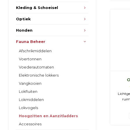
Kleding & Schoeisel
Optiek
Honden
Fauna Beheer
Afschrikmiddelen
Voertonnen
Voederautomaten
Elektronische lokkers
O
Vangkooien
a
Lokfluiten
Lichtg
ruim
Lokmiddelen
Opklap
Lokvogels
met gew
zetten 
Hoogzitten en Aanzitladders
van ee
Accessoires
een gev