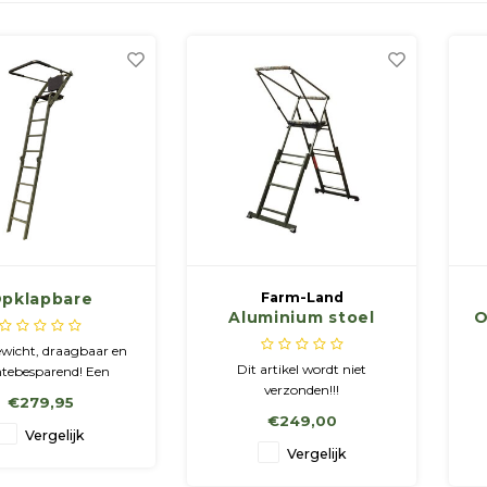
pklapbare
Farm-Land
Aluminium stoel
O
anzitladder
met verlengstuk
ewicht, draagbaar en
Dit artikel wordt niet
tebesparend! Een
verzonden!!!
bare aanzitladderr
€279,95
eersteun, snel op te
€249,00
in het veld. Voorzien
Vergelijk
n stabiele zitting en
Vergelijk
oerde rugleuning. Let