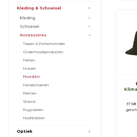
Kleding & Schoeisel
Kleding
Schoeisel
Accessoires
Tassen & Portemonnees
Onderhoudsproducten
Petten
Mutsen
Hoeden
Handschoenen
Klim
Riemen
hoe
Shawls
t
37.5® 
Rugzakken
gerich
ideale 
Hoofdnetten
37,5 °C
oogjes 
Optiek
schaduw