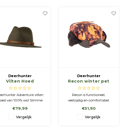
ook praktisch vakmanschap
met tijdloze elegantie.
Deerhunter
Deerhunter
Vilten Hoed
Recon winter pet
Adventure
eerhunter Adventure vilten
Recon is functioneel,
oed van 100% wol Slimme
veelzijdig en comfortabel.
n comfortabele vilten hoed
"Recon" is de naam van ons
€79,99
€51,90
van 100% wol.
uitgebreide assortiment
jachtkleding, dat voldoet aan
Vergelijk
Vergelijk
de nieuwste vereisten voor
functionaliteit, veelzijdigheid