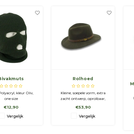
Bivakmuts
Rolhoed
M
olyacryl, kleur Oliv,
Kleine, soepele vorm, extra
one size
zacht ontwerp, oprolbaar,
zeer waterafstotend, 100%
€12,90
€53,90
me
wol
va
Vergelijk
Vergelijk
G