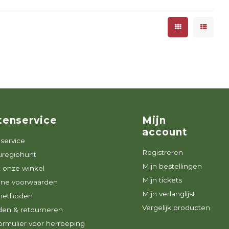
tenservice
Mijn
account
service
Registreren
uregiohunt
Mijn bestellingen
 onze winkel
Mijn tickets
ne voorwaarden
Mijn verlanglijst
methoden
Vergelijk producten
den & retourneren
rmulier voor herroeping