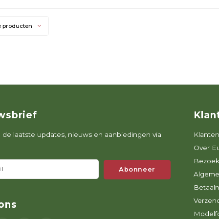
e producten
wsbrief
Klan
de laatste updates, nieuws en aanbiedingen via
Klanten
Over E
Bezoek
Abonneer
Algeme
Betaal
Verzen
ons
Modelfo