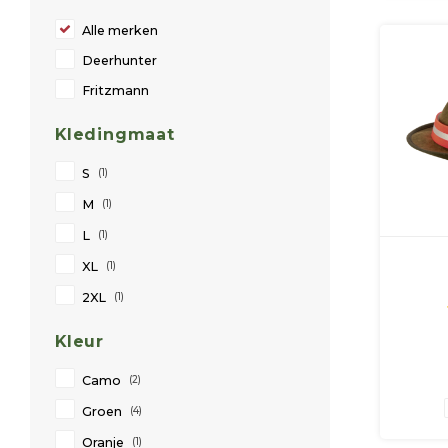
Alle merken
Deerhunter
Fritzmann
Kledingmaat
S
(1)
M
(1)
L
(1)
XL
(1)
2XL
(1)
Kleur
Camo
(2)
Groen
(4)
Oranje
(1)