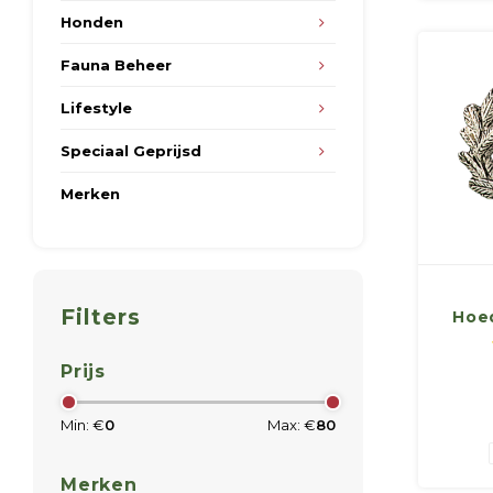
Honden
Fauna Beheer
Lifestyle
Speciaal Geprijsd
Merken
Filters
Hoe
Prijs
Min: €
0
Max: €
80
Merken