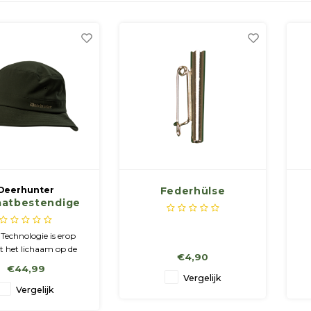
Deerhunter
Federhülse
aatbestendige
d met 37.5®-
echnologie
Technologie is erop
t het lichaam op de
€4,90
kerntemperatuur van
€44,99
 te houden. Gestikte
Vergelijk
voor ventilatie. 360°
Vergelijk
. Ook geschikt voor