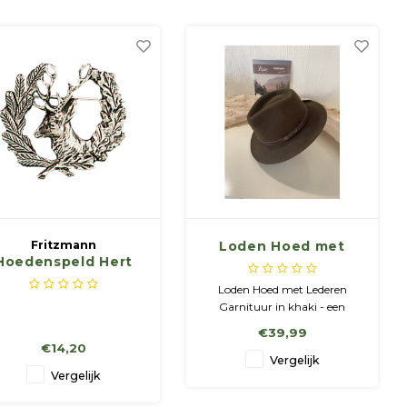
Fritzmann
Loden Hoed met
Hoedenspeld Hert
Lederen Garnituur
Loden Hoed met Lederen
Garnituur in khaki - een
essentieel accessoire voor elke
€39,99
gepassioneerde jager. Deze
€14,20
hoed biedt niet alleen
Vergelijk
bescherming tegen de
Vergelijk
elementen, maar combineert