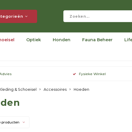
tegorieën
hoeisel
Optiek
Honden
Fauna Beheer
Lif
 Advies
Fysieke Winkel
Kleding & Schoeisel
Accessoires
Hoeden
eden
e producten