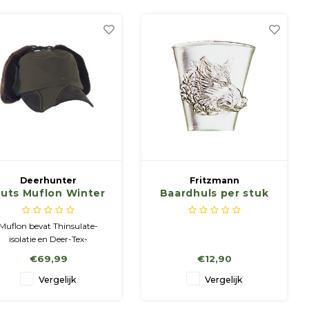
en comfort.
Deerhunter
Fritzmann
uts Muflon Winter
Baardhuls per stuk
Muflon bevat Thinsulate-
isolatie en Deer-Tex-
mbraan met een garantie
€69,99
€12,90
n vijf jaar. Het assortiment
is verkrijgbaar in twee
Vergelijk
Vergelijk
verschillende kleuren: Art-
reen en Max-5 camouflage.