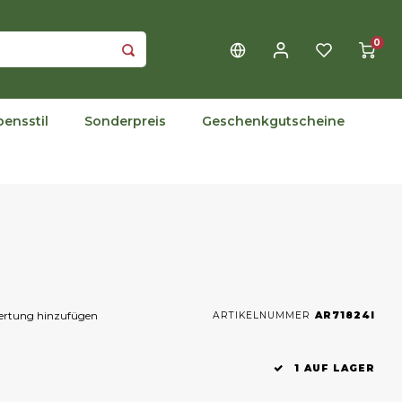
0
bensstil
Sonderpreis
Geschenkgutscheine
wertung hinzufügen
ARTIKELNUMMER
AR71824I
1 AUF LAGER