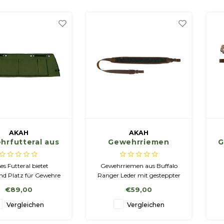
, wodurch die Waffe
sodass die Waffe kaum
De
kaum federt
wackelt.
AKAH
AKAH
hrfutteral aus
Gewehrriemen
G
vas für PKWs
Buffalo Ranger
Leder mit
es Futteral bietet
Gewehrriemen aus Buffalo
gesteppter
d Platz für Gewehre
Ranger Leder mit gesteppter
Polsterung
fgesetzter Zieloptik.
Loden-Polsterung. 50 mm
€89,00
€59,00
breiter Tragebreich mit
Meshgewebe. Länge:
Vergleichen
Vergleichen
verstellbar 102 - 107 cm |
Breite: 50 mm