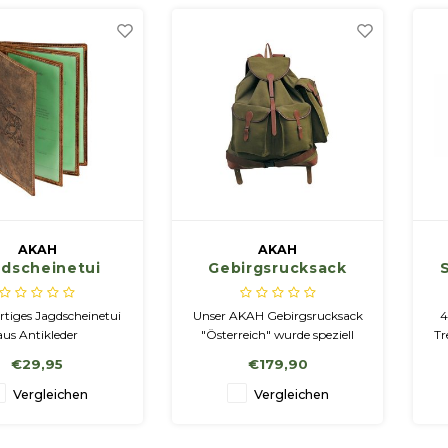
WIPO78577
AKAH
AKAH
gdscheinetui
Gebirgsrucksack
„Österreich“
tiges Jagdscheinetui
Unser AKAH Gebirgsrucksack
4
aus Antikleder
"Österreich" wurde speziell
Tr
für die Gebirgsjagd entwickelt
ei
€29,95
€179,90
Vergleichen
Vergleichen