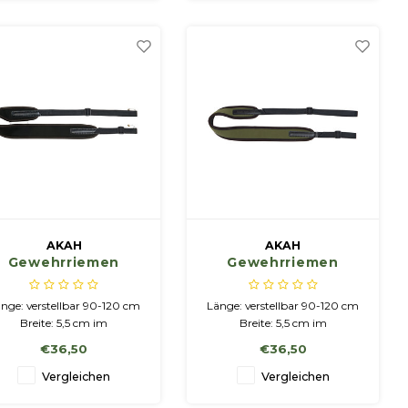
bedeckt sind.
unststoffnoppen schützen
die wertvolle Waffe beim
Abstellen hochkant und
längs.
AKAH
AKAH
Gewehrriemen
Gewehrriemen
gepolstert aus
gepolstert aus
Neopren mit
Neopren mit
nge: verstellbar 90-120 cm
Länge: verstellbar 90-120 cm
autschukunterlage
Kautschukunterlage
Breite: 5,5 cm im
Breite: 5,5 cm im
Tragebereich rutschfeste
Tragebereich rutschfeste
€36,50
€36,50
autschukunterlage 6 mm
Kautschukunterlage 6 mm
Neopren sowie formstabile
Neopren sowie formstabile
Vergleichen
Vergleichen
Polsterung mit wenig
Polsterung mit wenig