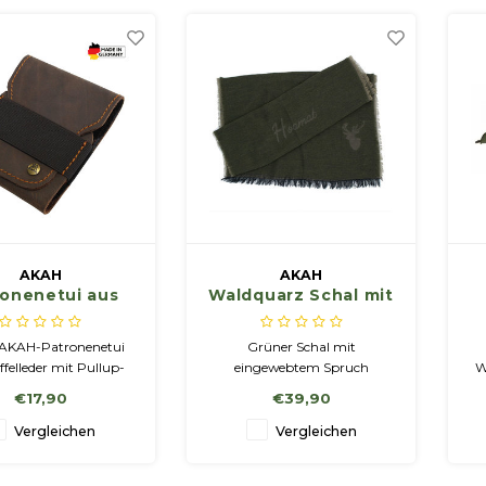
dert. Dieser ist nach
abgepolstert, um das
ckgrat zu schon
AKAH
AKAH
ronenetui aus
Waldquarz Schal mit
felleder mit
spruch
llup-Effekt
 AKAH-Patronenetui
Grüner Schal mit
felleder mit Pullup-
eingewebtem Spruch
W
st dafür konzipiert, die
"Hoamat is koa Ort - Hoamat
a
€17,90
€39,90
Patroneneinsätze
is a G'fühl" und Hirschkopf.
unehmen (Norma,
Vergleichen
Vergleichen
. Internationales
schmackmuster: