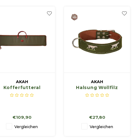
AKAH
AKAH
Kofferfutteral
Halsung Wollfilz
132cm
35mm Breit Bestickt
€109,90
€27,80
Vergleichen
Vergleichen