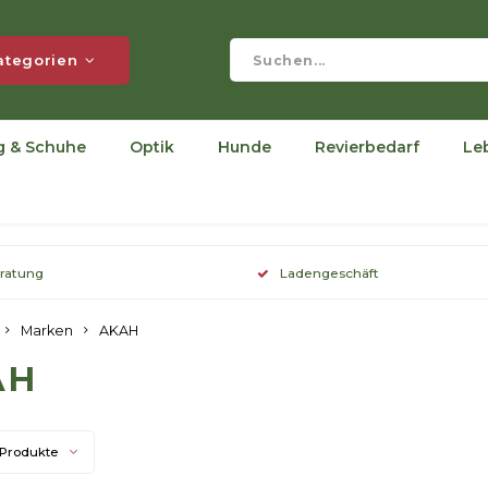
ategorien
g & Schuhe
Optik
Hunde
Revierbedarf
Le
eratung
Ladengeschäft
Marken
AKAH
AH
 Produkte