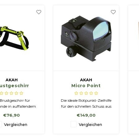
AKAH
AKAH
ustgeschirr
Micro Point
ker neongelb
Brustgeschirr für
Die ideale Rotpunkt-Zielhilfe
nde in auffallendem
für den schnellen Schuss aus
lb mit eingewebten
der Bewegung.
€76,90
€149,00
orstreifen von 3M für
imale Sicherheit des
Vergleichen
Vergleichen
 Der Drehwirbel sorgt
r, dass sich nichts