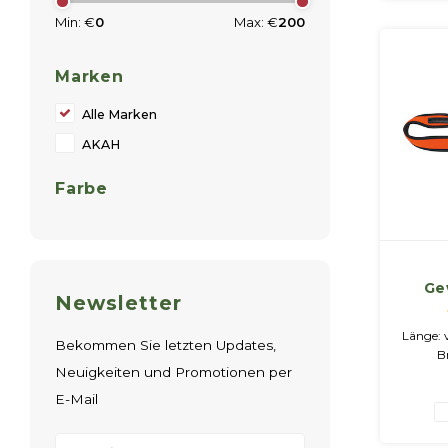
Umlauf
Min: €
0
Max: €
200
Gurt
Tasche
cm)
Marken
Munitio
Alle Marken
AKAH
Farbe
Ge
Newsletter
ge
N
Länge: 
Bekommen Sie letzten Updates,
Kauts
B
Neuigkeiten und Promotionen per
Trage
Kautsc
E-Mail
Neopre
Pols