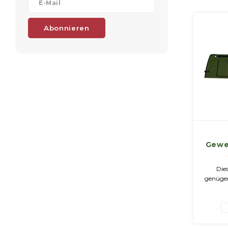
Dehnung
Abonnieren
Gewe
Can
Dies
genügen
mit au