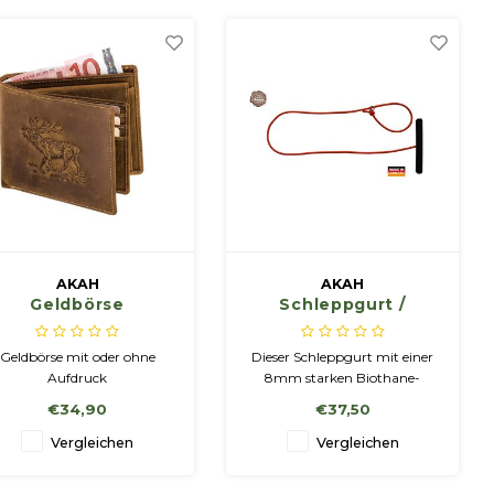
AKAH
AKAH
Geldbörse
Schleppgurt /
Bergehilfe
Geldbörse mit oder ohne
Dieser Schleppgurt mit einer
Aufdruck
8mm starken ­Biothane-
Rundschnur ist bis zu 400
€34,90
€37,50
kg belastbar.
Vergleichen
Vergleichen