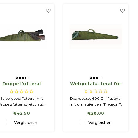
AKAH
AKAH
Doppelfutteral
Webpelzfutteral für
Webpelz
Büchsen, lang
Es beliebtes Futteral mit
Das robuste 600 D - Futteral
ebpelzfutter ist jetzt auch
mit umlaufendem Tragegriff,
ls Doppelfutteral für zwei
verstellbarem Tragegurt und
€42,90
€28,00
Waffen mit aufgesetztem
Aufhängeschlaufe ist dick mit
Zielfernrohr lieferbar!
Webpelz gefüttert und
Vergleichen
Vergleichen
verfügt über einen
Mündungsschutz aus