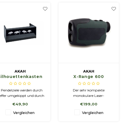
stabilem Kunststoff.
AKAH
AKAH
Silhouettenkasten
X-Range 600
mit 5 Zielen Keiler
 Pendelziele werden durch
Der sehr kompakte
effer umgekippt und durch
monokulare Laser-
nen Treffer auf das Mittelziel
Entfernungsmesser zeigt per
€49,90
€199,00
wieder aufgerichtet. Maße:
Knopfdruck exakt wie weit
49x21x32 cm
das anvisierte Ziel entfernt ist.
Vergleichen
Vergleichen
Er hat eine Reichweite von
etwa 600 m und ist