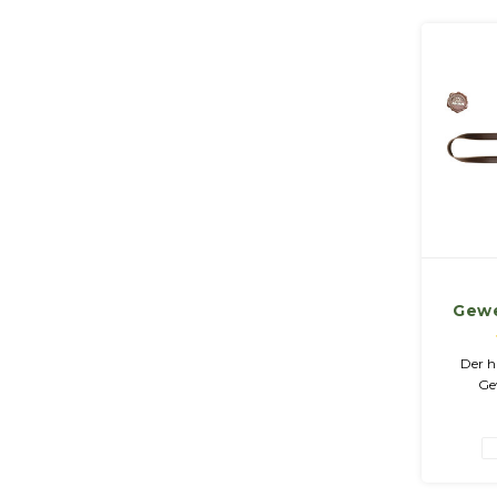
Gewe
Der 
Ge
hoch
Sattelle
praktis
Ver