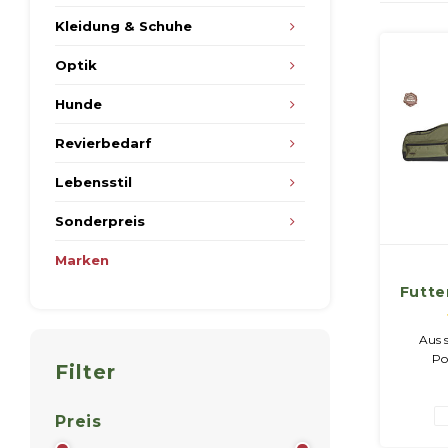
Kleidung & Schuhe
Optik
Hunde
Revierbedarf
Lebensstil
Sonderpreis
Marken
Futte
Lä
Aus 
Po
Filter
Do
Innenpol
Fleec
Preis
L