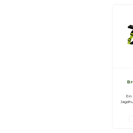
Br
Trac
Ein 
Jagdhu
Neonge
Reflekt
die max
Hundes.
dafü