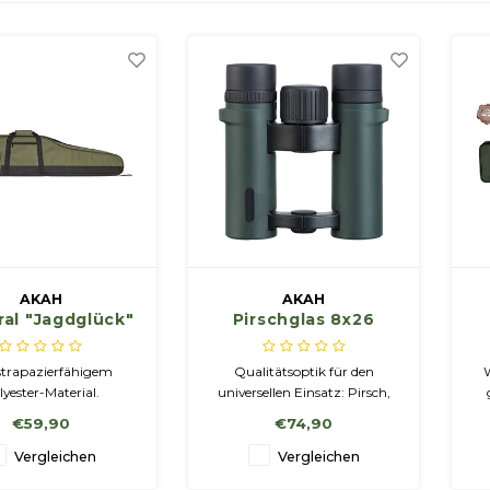
AKAH
AKAH
ral "Jagdglück"
Pirschglas 8x26
nge: 126 cm
strapazierfähigem
Qualitätsoptik für den
lyester-Material.
universellen Einsatz: Pirsch,
ppelzip. Dickes
Vogelbeobachtung oder
we
€59,90
€74,90
ster mit feinflorigem
Urlaub. Moderner Look mit
e, Schafttasche und
offener Brücke, komfortabel
Sc
Vergleichen
Vergleichen
aufbefestigung.
in der Bedienung.