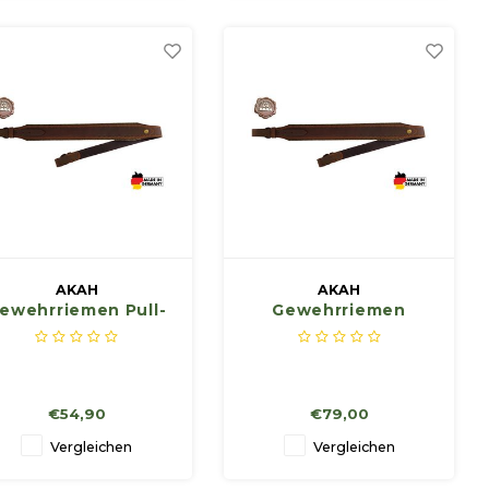
hnung, wodurch die Waffe
Dehnung, wodurch die Waffe
kaum federt
kaum federt
AKAH
AKAH
ewehrriemen Pull-
Gewehrriemen
up Leder mit
Vollrindleder Breite:
Wollfilz
50 mm (im
Tragebereich) aus
Vollrindleder mit
€54,90
€79,00
Antirutsch-Besatz
Vergleichen
Vergleichen