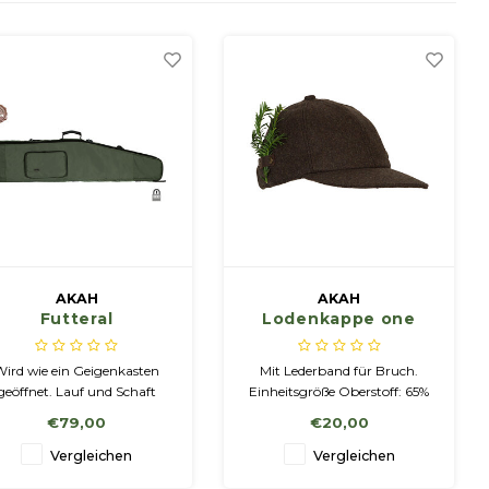
AKAH
AKAH
Futteral
Lodenkappe one
Waffengesetz
size
Wird wie ein Geigenkasten
Mit Lederband für Bruch.
geöffnet. Lauf und Schaft
Einheitsgröße Oberstoff: 65%
rden mit Klettband fixiert.
Wolle, 35% Polyester Enthält
€79,00
€20,00
Es ist mit 2 cm ­dicken
nicht-textile Bestandteile
haumplatten gefüttert, die
tierischen Ursprungs.
Vergleichen
Vergleichen
mit feinflorigem Fleece