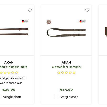
AKAH
AKAH
hrriemen mit
Gewehrriemen
Knebel
genietet aus
Rindvachetteleder
handgenähte AKAH
wehrriemen aus
wertigem braunem
€29,90
€34,90
der verfügt über einen
chen Holzknebel zum
Vergleichen
Vergleichen
kürzen und einen
Riemenknopf.