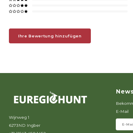
Ihre Bewertung hinzufügen
News
Bekomme
E-Mail
Wijnweg 1
6273ND Ingber