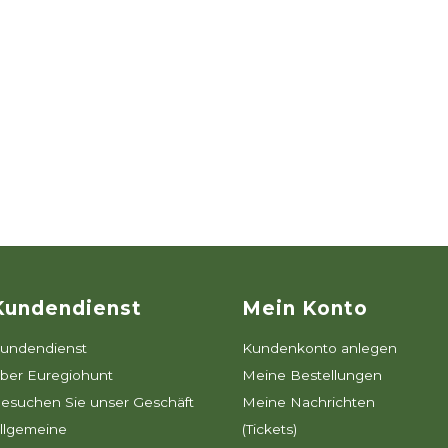
Kundendienst
Mein Konto
undendienst
Kundenkonto anlegen
ber Euregiohunt
Meine Bestellungen
esuchen Sie unser Geschäft
Meine Nachrichten
llgemeine
(Tickets)