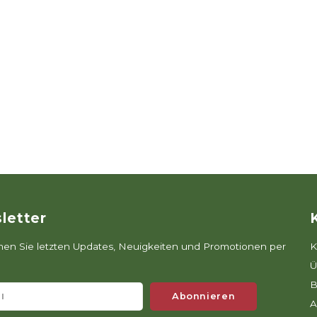
letter
n Sie letzten Updates, Neuigkeiten und Promotionen per
K
Ü
B
Abonnieren
A