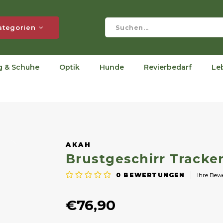
ategorien
g & Schuhe
Optik
Hunde
Revierbedarf
Le
AKAH
Brustgeschirr Tracke
0
BEWERTUNGEN
Ihre Be
€76,90