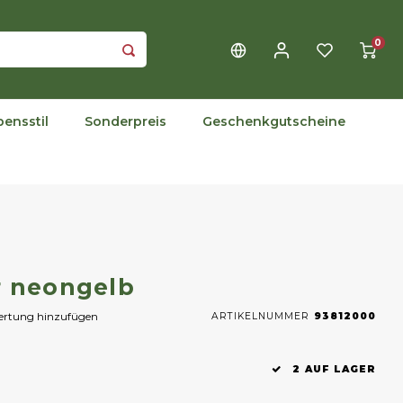
0
bensstil
Sonderpreis
Geschenkgutscheine
r neongelb
wertung hinzufügen
ARTIKELNUMMER
93812000
2 AUF LAGER