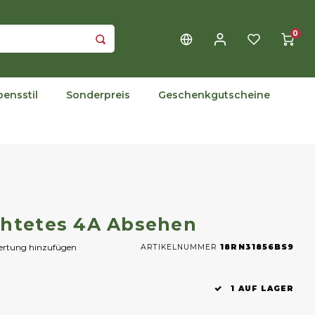
0
bensstil
Sonderpreis
Geschenkgutscheine
chtetes 4A Absehen
wertung hinzufügen
ARTIKELNUMMER
18RN31856BS9
1 AUF LAGER