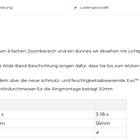
eratung
Ladengeschäft
einen 6-fachen Zoombereich und ein dünnes 4A Absehen mit Licht
ra Wide Band Beschichtung sorgen dafür, dass Sie bis zum letzte
erdem über die neue schmutz- und feuchtigkeitsabweisende Exo™ B
 Rohrdurchmesser für die Ringmontage beträgt 30mm.
 x
3-18 x
mm
56mm
✔