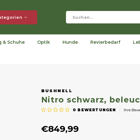
ategorien
g & Schuhe
Optik
Hunde
Revierbedarf
Le
BUSHNELL
Nitro schwarz, beleu
0
BEWERTUNGEN
Ihre Be
€849,99