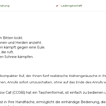
eratung
Ladengeschäft
n Bitten lockt.
rsonen und Herden anzieht.
en kämpft gegen eine Eule.
ie ruft.
gen Schreie kämpfen.
 kompakter Ruf, der Ihnen fünf realistische Krähengeräusche in Ih
en, Anrufe sofort umzuschalten, ohne auf das Ende des Anrufs 
l (CC065) hat ein Taschenformat, ist einfach zu bedienen und
n Ihre Handfläche, ermöglicht die einhändige Bedienung, die 