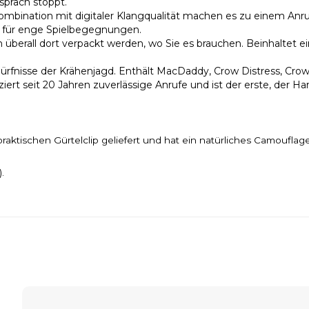
spräch stoppt.
ination mit digitaler Klangqualität machen es zu einem Anruf
nd für enge Spielbegegnungen.
 überall dort verpackt werden, wo Sie es brauchen. Beinhaltet 
fnisse der Krähenjagd. Enthält MacDaddy, Crow Distress, Crow
it 20 Jahren zuverlässige Anrufe und ist der erste, der Handh
raktischen Gürtelclip geliefert und hat ein natürliches Camouflage
.