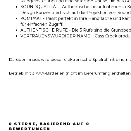
Klangeinstellung und eine sofortige Pause, die das Ge
SOUNDQUALITÄT - Authentische Tieraufnahmen in Komb
Design konzentriert sich auf die Projektion von Sou
KOMPAKT - Passt perfekt in Ihre Handfläche und kann
für einfachen Zugriff.
AUTHENTISCHE RUFE - Die 5 Rufe sind die Grundbedür
VERTRAUENSWÜRDIGER NAME – Cass Creek produziert se
Darüber hinaus wird dieser elektronische Spielruf mit einem p
Betrieb mit 3 AAA-Batterien (nicht im Lieferumfang enthalten)
0
STERNE, BASIEREND AUF
0
BEWERTUNGEN