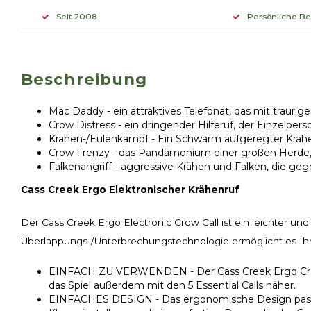
Seit 2008
Persönliche B
Beschreibung
Mac Daddy - ein attraktives Telefonat, das mit traurige
Crow Distress - ein dringender Hilferuf, der Einzelpe
Krähen-/Eulenkampf - Ein Schwarm aufgeregter Kräh
Crow Frenzy - das Pandämonium einer großen Herde, d
Falkenangriff - aggressive Krähen und Falken, die ge
Cass Creek Ergo Elektronischer Krähenruf
Der Cass Creek Ergo Electronic Crow Call ist ein leichter und
Überlappungs-/Unterbrechungstechnologie ermöglicht es Ihn
EINFACH ZU VERWENDEN - Der Cass Creek Ergo Crow Cal
das Spiel außerdem mit den 5 Essential Calls näher.
EINFACHES DESIGN - Das ergonomische Design passt i