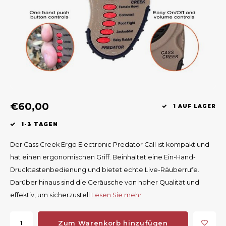
Geweerlampen
Gehörschutz
Verfolgungssysteme
Lockmittel
Waff
Riem
Bi-spectrum Beeldfusie
Messer
Zubehör
Lockvögel
Zube
Shaw
Sonderpreis
Wilde Kameras
Hohe Sitze und Seitensitze
Rugz
Stühle und Netze
Zubehör
Hoof
€60,00
Warm bleiben
1 AUF LAGER
1-3 TAGEN
Waffen
Der Cass Creek Ergo Electronic Predator Call ist kompakt und
Bergehilfe
hat einen ergonomischen Griff. Beinhaltet eine Ein-Hand-
Drucktastenbedienung und bietet echte Live-Räuberrufe.
Zubehör
Darüber hinaus sind die Geräusche von hoher Qualität und
effektiv, um sicherzustell
Lesen Sie mehr
Zum Warenkorb hinzufügen