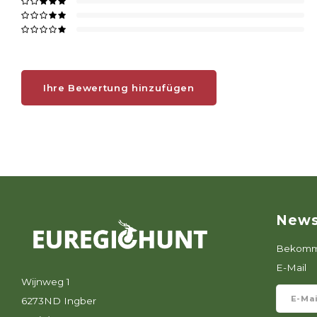
Ihre Bewertung hinzufügen
News
Bekomme
E-Mail
Wijnweg 1
6273ND Ingber