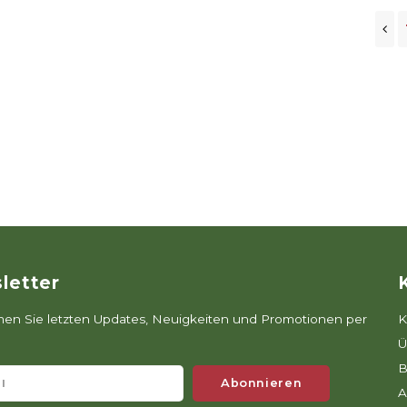
letter
n Sie letzten Updates, Neuigkeiten und Promotionen per
K
Ü
B
Abonnieren
A