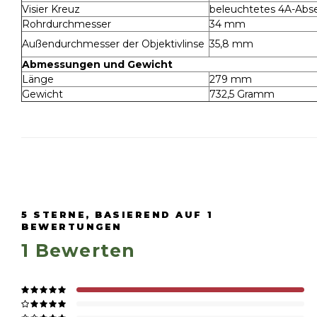
Visier Kreuz
beleuchtetes 4A-Abs
Rohrdurchmesser
34 mm
Außendurchmesser der Objektivlinse
35,8 mm
Abmessungen und Gewicht
Länge
279 mm
Gewicht
732,5 Gramm
5
STERNE, BASIEREND AUF
1
BEWERTUNGEN
1
Bewerten