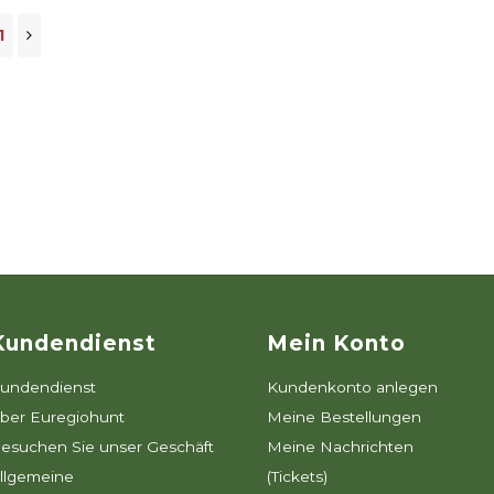
1
Kundendienst
Mein Konto
undendienst
Kundenkonto anlegen
ber Euregiohunt
Meine Bestellungen
esuchen Sie unser Geschäft
Meine Nachrichten
llgemeine
(Tickets)