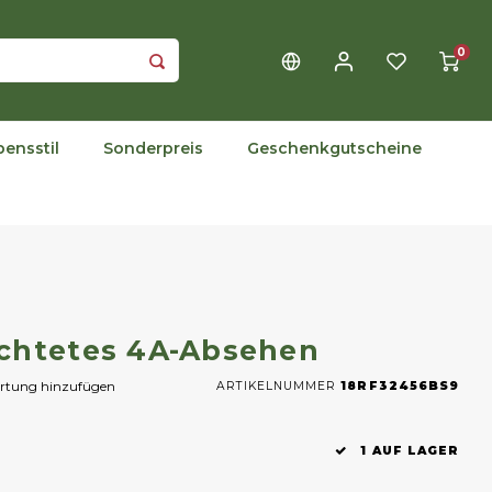
0
bensstil
Sonderpreis
Geschenkgutscheine
uchtetes 4A-Absehen
ertung hinzufügen
ARTIKELNUMMER
18RF32456BS9
1 AUF LAGER