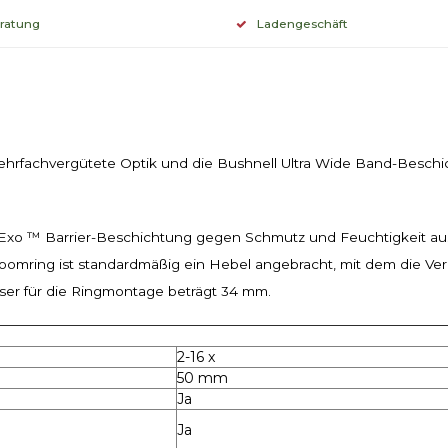
eratung
Ladengeschäft
ehrfachvergütete Optik und die Bushnell Ultra Wide Band-Beschich
 Exo ™ Barrier-Beschichtung gegen Schmutz und Feuchtigkeit aus
omring ist standardmäßig ein Hebel angebracht, mit dem die Verg
ser für die Ringmontage beträgt 34 mm.
2-16 x
50 mm
Ja
Ja