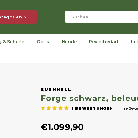
ategorien
g & Schuhe
Optik
Hunde
Revierbedarf
Le
BUSHNELL
Forge schwarz, bele
1
BEWERTUNGEN
Ihre Bew
€1.099,90