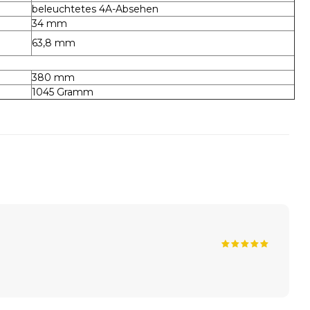
beleuchtetes 4A-Absehen
34 mm
63,8 mm
380 mm
1045 Gramm