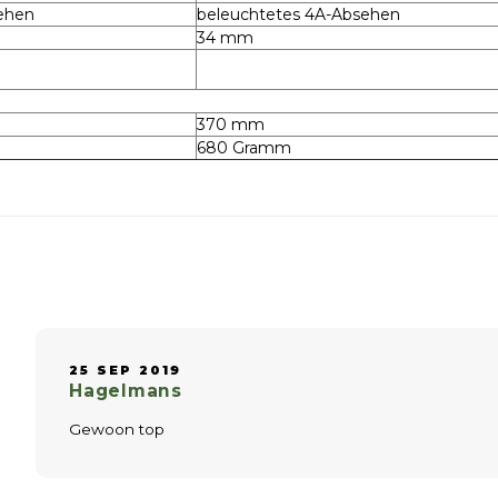
ehen
beleuchtetes 4A-Absehen
34 mm
370 mm
680 Gramm
25 SEP 2019
Hagelmans
Gewoon top