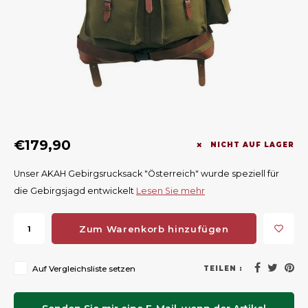
Geweerlampen
Gehörschutz
Verfolgungssysteme
Lockmittel
Waff
Riem
Bi-spectrum Beeldfusie
Messer
Zubehör
Lockvögel
Zube
Shaw
Sonderpreis
Wilde Kameras
Hohe Sitze und Seitensitze
Rugz
Stühle und Netze
Zubehör
Hoof
€179,90
Warm bleiben
NICHT AUF LAGER
Unser AKAH Gebirgsrucksack "Österreich" wurde speziell für
Waffen
die Gebirgsjagd entwickelt
Lesen Sie mehr
Bergehilfe
Zum Warenkorb hinzufügen
Zubehör
Auf Vergleichsliste setzen
TEILEN :