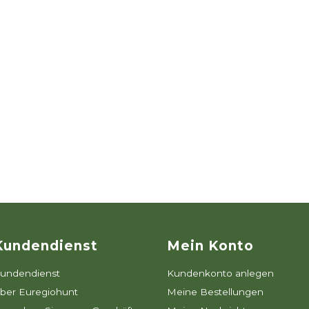
Kundendienst
Mein Konto
undendienst
Kundenkonto anlegen
ber Euregiohunt
Meine Bestellungen