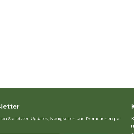
letter
n Sie letzten Updates, Neuigkeiten und Promotionen per
K
Ü