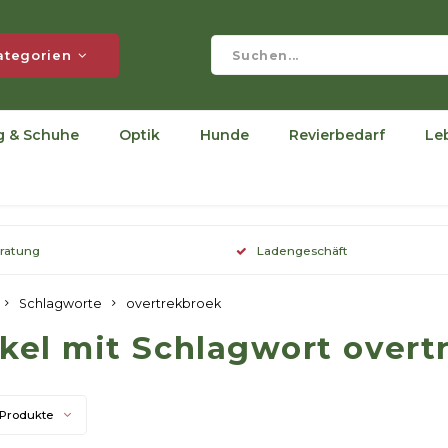
ategorien
g & Schuhe
Optik
Hunde
Revierbedarf
Le
eratung
Ladengeschäft
Schlagworte
overtrekbroek
ikel mit Schlagwort over
 Produkte