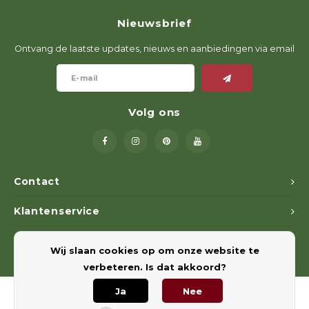
Geweerlampen
Gehoorbescherming
Volgsystemen
Lokmiddelen
Wape
Riem
Nieuwsbrief
Fusion
Messen
Accessoires
Lokvogels
Acces
Shaw
Ontvang de laatste updates, nieuws en aanbiedingen via email
Speciaal Geprijsd
Wildcamera's
Hoogzitten en Aanzitladders
Rugz
Stoeltjes en Netten
Accessoires
Hoof
Volg ons
Warmhouden
Wapens
Contact
Klantenservice
Wild Bergen
Mijn account
Accessoires
Wij slaan cookies op om onze website te
verbeteren. Is dat akkoord?
Ja
Nee