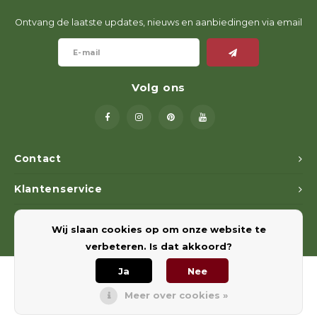
Ontvang de laatste updates, nieuws en aanbiedingen via email
Volg ons
Contact
Klantenservice
Mijn account
Wij slaan cookies op om onze website te
verbeteren. Is dat akkoord?
Ja
Nee
Meer over cookies »
© Copyright 2026 Euregiohunt - Powered by
Lightspeed
- Theme by
Shopmonkey