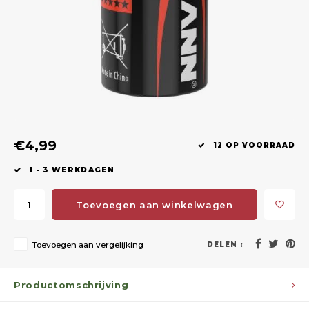
Geweerlampen
Gehoorbescherming
Volgsystemen
Lokmiddelen
Wape
Riem
Fusion
Messen
Accessoires
Lokvogels
Acces
Shaw
Speciaal Geprijsd
Wildcamera's
Hoogzitten en Aanzitladders
Rugz
Stoeltjes en Netten
Accessoires
Hoof
€4,99
Warmhouden
12 OP VOORRAAD
1 - 3 WERKDAGEN
Wapens
Toevoegen aan winkelwagen
Wild Bergen
Accessoires
Toevoegen aan vergelijking
DELEN :
Productomschrijving