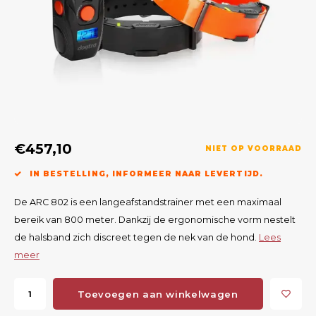
Geweerlampen
Gehoorbescherming
Volgsystemen
Lokmiddelen
Wape
Riem
Fusion
Messen
Accessoires
Lokvogels
Acces
Shaw
Speciaal Geprijsd
Wildcamera's
Hoogzitten en Aanzitladders
Rugz
Stoeltjes en Netten
Accessoires
Hoof
€457,10
Warmhouden
NIET OP VOORRAAD
IN BESTELLING, INFORMEER NAAR LEVERTIJD.
Wapens
De ARC 802 is een langeafstandstrainer met een maximaal
Wild Bergen
bereik van 800 meter. Dankzij de ergonomische vorm nestelt
de halsband zich discreet tegen de nek van de hond.
Lees
Accessoires
meer
Toevoegen aan winkelwagen