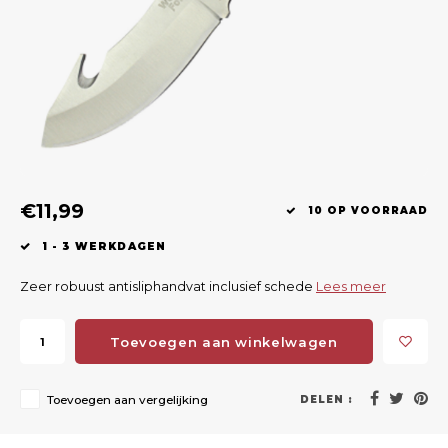
Geweerlampen
Gehoorbescherming
Volgsystemen
Lokmiddelen
Wape
Riem
Fusion
Messen
Accessoires
Lokvogels
Acces
Shaw
Speciaal Geprijsd
Wildcamera's
Hoogzitten en Aanzitladders
Rugz
Stoeltjes en Netten
Accessoires
Hoof
€11,99
Warmhouden
10 OP VOORRAAD
1 - 3 WERKDAGEN
Wapens
Zeer robuust antisliphandvat inclusief schede
Lees meer
Wild Bergen
Toevoegen aan winkelwagen
Accessoires
Toevoegen aan vergelijking
DELEN :