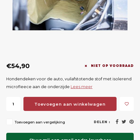
Geweerlampen
Gehoorbescherming
Volgsystemen
Lokmiddelen
Wape
Riem
Fusion
Messen
Accessoires
Lokvogels
Acces
Shaw
Speciaal Geprijsd
Wildcamera's
Hoogzitten en Aanzitladders
Rugz
Stoeltjes en Netten
Accessoires
Hoof
€54,90
Warmhouden
NIET OP VOORRAAD
Hondendeken voor de auto, vuilafstotende stof met isolerend
Wapens
microfleece aan de onderzijde
Lees meer
Wild Bergen
Toevoegen aan winkelwagen
Accessoires
Toevoegen aan vergelijking
DELEN :