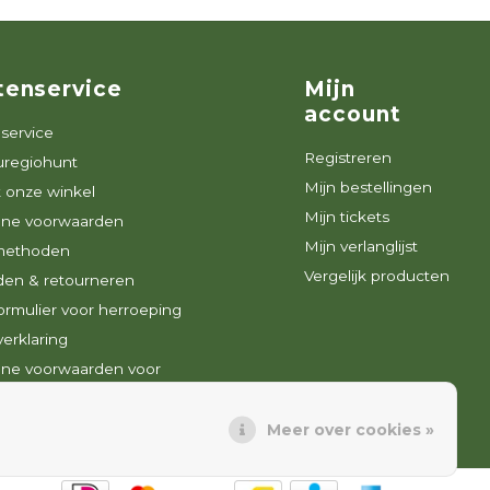
tenservice
Mijn
account
service
Registreren
uregiohunt
Mijn bestellingen
 onze winkel
Mijn tickets
ne voorwaarden
Mijn verlanglijst
methoden
Vergelijk producten
den & retourneren
rmulier voor herroeping
verklaring
ne voorwaarden voor
brieven
Meer over cookies »