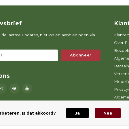
wsbrief
Klan
de laatste updates, nieuws en aanbiedingen via
Klanten
Over E
Bezoek
Abonneer
Algeme
Betaal
Verzen
ons
Modelfo
Privacy
Algeme
nieuws
rbeteren. Is dat akkoord?
Ja
Nee