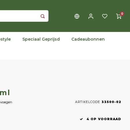
0
estyle
Speciaal Geprijsd
Cadeaubonnen
0ml
evoegen
ARTIKELCODE
33500-02
4 OP VOORRAAD