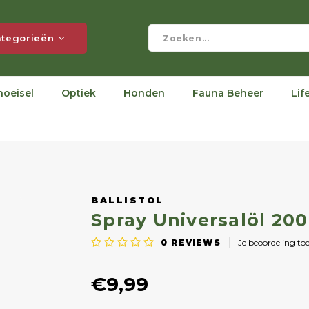
tegorieën
hoeisel
Optiek
Honden
Fauna Beheer
Lif
BALLISTOL
Spray Universalöl 20
0
REVIEWS
Je beoordeling to
€9,99