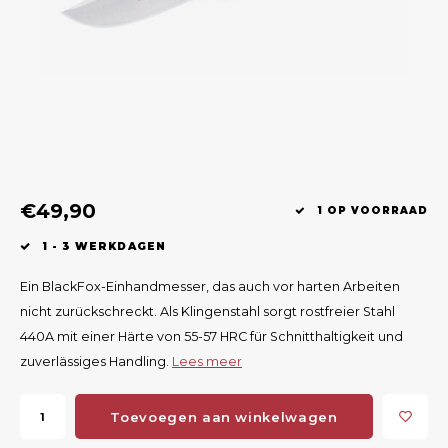
Geweerlampen
Gehoorbescherming
Volgsystemen
Lokmiddelen
Wape
Riem
Fusion
Messen
Accessoires
Lokvogels
Acces
Shaw
Speciaal Geprijsd
Wildcamera's
Hoogzitten en Aanzitladders
Rugz
Stoeltjes en Netten
Accessoires
Hoof
€49,90
Warmhouden
1 OP VOORRAAD
1 - 3 WERKDAGEN
Wapens
Ein BlackFox-Einhandmesser, das auch vor harten Arbeiten
Wild Bergen
nicht zurückschreckt. Als Klingenstahl sorgt rostfreier Stahl
440A mit einer Härte von 55-57 HRC für Schnitthaltigkeit und
Accessoires
zuverlässiges Handling.
Lees meer
Toevoegen aan winkelwagen