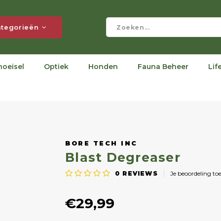
tegorieën
hoeisel
Optiek
Honden
Fauna Beheer
Lif
BORE TECH INC
Blast Degreaser
0
REVIEWS
Je beoordeling to
€29,99