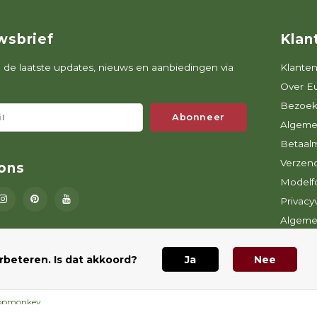
wsbrief
Klan
de laatste updates, nieuws en aanbiedingen via
Klanten
Over E
Bezoek
Abonneer
Algeme
Betaal
Verzen
ons
Modelfo
Privacy
Algeme
nieuws
rbeteren. Is dat akkoord?
Ja
Nee
opmonkey