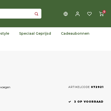
0
estyle
Speciaal Geprijsd
Cadeaubonnen
evoegen
ARTIKELCODE
072921
3 OP VOORRAAD