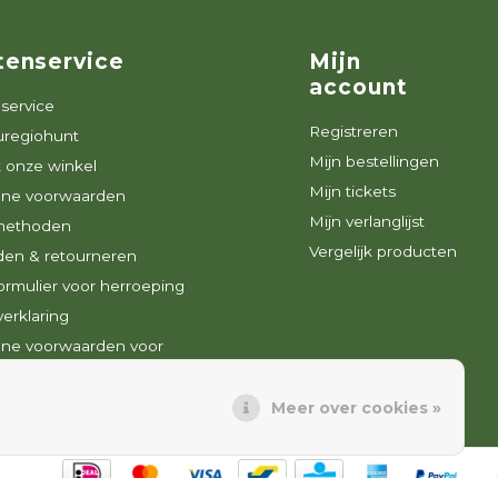
tenservice
Mijn
account
service
Registreren
uregiohunt
Mijn bestellingen
 onze winkel
Mijn tickets
ne voorwaarden
Mijn verlanglijst
methoden
Vergelijk producten
den & retourneren
rmulier voor herroeping
verklaring
ne voorwaarden voor
brieven
Meer over cookies »