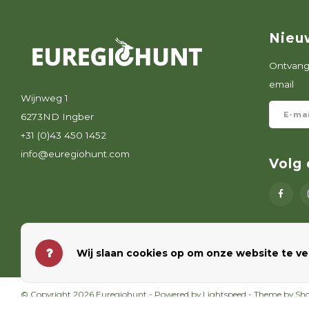
Nieu
Ontvang 
email
Wijnweg 1
6273ND Ingber
+31 (0)43 450 1452
info@euregiohunt.com
Volg 
Wij slaan cookies op om onze website te ve
© Copyright 2026 Euregiohunt - Powered by
Lightspeed
- Theme by
Sh