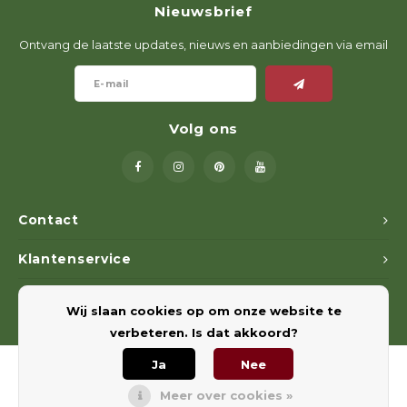
Nieuwsbrief
Geweerlampen
Gehoorbescherming
Volgsystemen
Lokmiddelen
Wape
Riem
Ontvang de laatste updates, nieuws en aanbiedingen via email
Fusion
Messen
Accessoires
Lokvogels
Acces
Shaw
Speciaal Geprijsd
Wildcamera's
Hoogzitten en Aanzitladders
Rugz
Volg ons
Stoeltjes en Netten
Accessoires
Hoof
Warmhouden
Contact
Wapens
Klantenservice
Wild Bergen
Mijn account
Wij slaan cookies op om onze website te
Accessoires
verbeteren. Is dat akkoord?
Ja
Nee
Meer over cookies »
© Copyright 2026 Euregiohunt - Powered by
Lightspeed
- Theme by