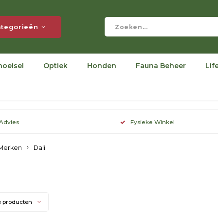
tegorieën
hoeisel
Optiek
Honden
Fauna Beheer
Lif
 Advies
Fysieke Winkel
Merken
Dali
i
e producten