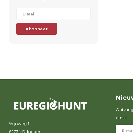
Abonneer
Nieu
Ontvang 
email
Wijnweg 1
6273ND Ingber