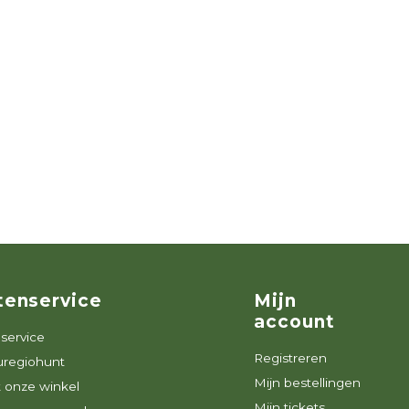
tenservice
Mijn
account
service
Registreren
uregiohunt
Mijn bestellingen
 onze winkel
Mijn tickets