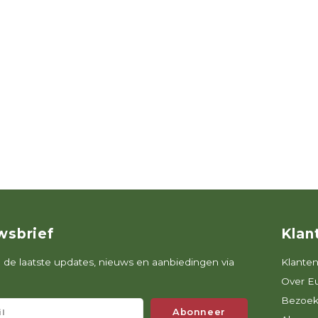
wsbrief
Klan
de laatste updates, nieuws en aanbiedingen via
Klanten
Over E
Bezoek
Abonneer