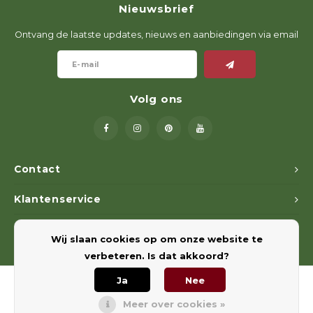
Nieuwsbrief
Geweerlampen
Gehoorbescherming
Volgsystemen
Lokmiddelen
Wape
Riem
Ontvang de laatste updates, nieuws en aanbiedingen via email
Fusion
Messen
Accessoires
Lokvogels
Acces
Shaw
Speciaal Geprijsd
Wildcamera's
Hoogzitten en Aanzitladders
Rugz
Volg ons
Stoeltjes en Netten
Accessoires
Hoof
Warmhouden
Contact
Wapens
Klantenservice
Wild Bergen
Mijn account
Wij slaan cookies op om onze website te
Accessoires
verbeteren. Is dat akkoord?
Ja
Nee
Meer over cookies »
© Copyright 2026 Euregiohunt - Powered by
Lightspeed
- Theme by