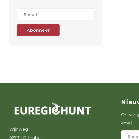
Abonneer
Nieu
Ontvang 
email
Wijnweg 1
6273ND Ingber