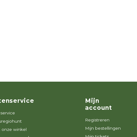
tenservice
Mijn
account
service
Registreren
uregiohunt
Mijn bestellingen
 onze winkel
Mijn tickets