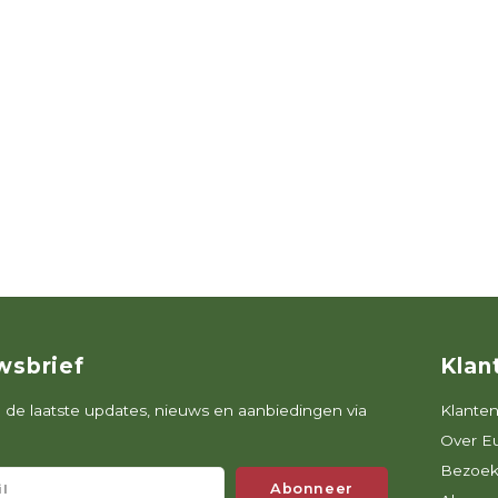
wsbrief
Klan
de laatste updates, nieuws en aanbiedingen via
Klanten
Over E
Bezoek
Abonneer