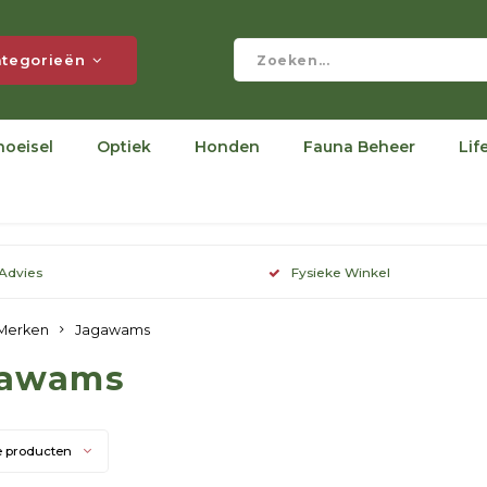
tegorieën
hoeisel
Optiek
Honden
Fauna Beheer
Lif
 Advies
Fysieke Winkel
Merken
Jagawams
gawams
e producten