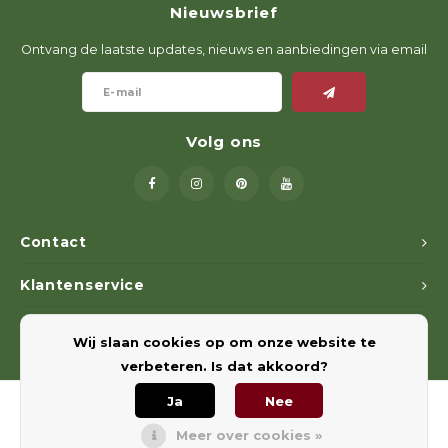
Nieuwsbrief
Geweerlampen
Gehoorbescherming
Volgsystemen
Lokmiddelen
Wape
Riem
Ontvang de laatste updates, nieuws en aanbiedingen via email
Fusion
Messen
Accessoires
Lokvogels
Acces
Shaw
Speciaal Geprijsd
Wildcamera's
Hoogzitten en Aanzitladders
Rugz
Volg ons
Stoeltjes en Netten
Accessoires
Hoof
Warmhouden
Contact
Wapens
Klantenservice
Wild Bergen
Mijn account
Wij slaan cookies op om onze website te
Accessoires
verbeteren. Is dat akkoord?
Ja
Nee
Meer over cookies »
© Copyright 2026 Euregiohunt - Powered by
Lightspeed
- Theme by