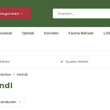
tegorieën
hoeisel
Optiek
Honden
Fauna Beheer
Lif
 Advies
Fysieke Winkel
Merken
Meindl
ndl
e producten