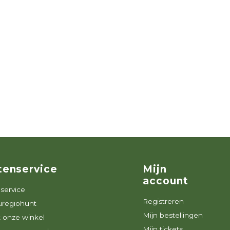
tenservice
Mijn
account
service
Registreren
uregiohunt
Mijn bestellingen
 onze winkel
Mijn tickets