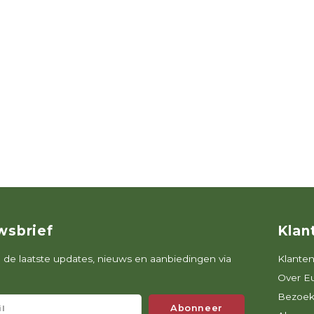
wsbrief
Klan
de laatste updates, nieuws en aanbiedingen via
Klanten
Over E
Bezoek
Abonneer