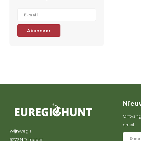
Abonneer
Nieu
Ontvang 
email
Wijnweg 1
6273ND Ingber