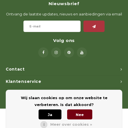
Nieuwsbrief
Geweerlampen
Gehoorbescherming
Volgsystemen
Lokmiddelen
Wape
Riem
Ontvang de laatste updates, nieuws en aanbiedingen via email
Fusion
Messen
Accessoires
Lokvogels
Acces
Shaw
Speciaal Geprijsd
Wildcamera's
Hoogzitten en Aanzitladders
Rugz
Volg ons
Stoeltjes en Netten
Accessoires
Hoof
Warmhouden
Contact
Wapens
Klantenservice
Wild Bergen
Mijn account
Wij slaan cookies op om onze website te
Accessoires
verbeteren. Is dat akkoord?
Ja
Nee
Meer over cookies »
© Copyright 2026 Euregiohunt - Powered by
Lightspeed
- Theme by