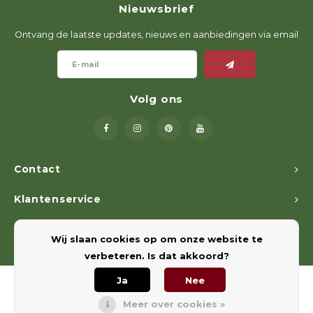
Nieuwsbrief
Geweerlampen
Gehoorbescherming
Volgsystemen
Lokmiddelen
Wape
Riem
Ontvang de laatste updates, nieuws en aanbiedingen via email
Fusion
Messen
Accessoires
Lokvogels
Acces
Shaw
Speciaal Geprijsd
Wildcamera's
Hoogzitten en Aanzitladders
Rugz
Volg ons
Stoeltjes en Netten
Accessoires
Hoof
Warmhouden
Contact
Wapens
Klantenservice
Wild Bergen
Mijn account
Wij slaan cookies op om onze website te
Accessoires
verbeteren. Is dat akkoord?
Ja
Nee
Meer over cookies »
© Copyright 2026 Euregiohunt - Powered by
Lightspeed
- Theme by