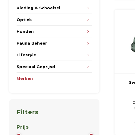
Kleding & Schoeisel
Optiek
Honden
Fauna Beheer
Lifestyle
Speciaal Geprijsd
Merken
Sw
Warm
Clip
D
Filters
warmteb
een
warm
Prijs