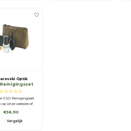
arovski Optik
Reinigingsset
Optiek
de CSO Reinigingsset
 op onze website of
ngs in de winkel in
€56,90
 (Zuid-Limburg NL)
Vergelijk