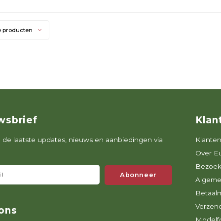
e producten
wsbrief
Klan
de laatste updates, nieuws en aanbiedingen via
Klanten
Over E
Bezoek
Abonneer
Algeme
Betaal
Verzen
ons
Modelfo