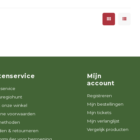
tenservice
Mijn
account
service
Registreren
uregiohunt
Mijn bestellingen
 onze winkel
Mijn tickets
ne voorwaarden
Mijn verlanglijst
methoden
Vergelijk producten
den & retourneren
rmulier voor herroeping