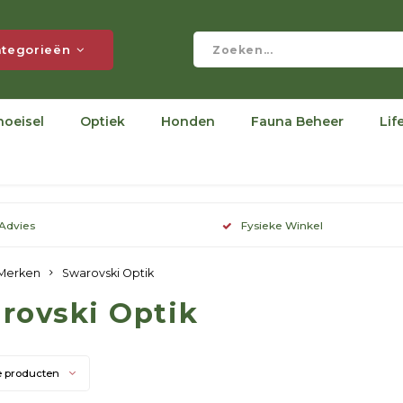
tegorieën
hoeisel
Optiek
Honden
Fauna Beheer
Lif
 Advies
Fysieke Winkel
Merken
Swarovski Optik
rovski Optik
e producten