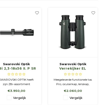
Swarovski Optik
Swarovski Optik
8i 2,3-18x56 II. P SR
Verrekijker EL
4A-I
8.5x42 WB Groen
SWAROVSKI OPTIK heeft
Meegeleverde functionele tas
zijn Z8i-assortiment
Pro, oculairkap, lenskap,
uitgebreid met de
liftdraagriem Pro.
€3.950,00
€2.060,00
hoogwaardige richtkijkers
Z8i+ 0,75-6x20 en Z8i+ 1-
Vergelijk
Vergelijk
8x24.