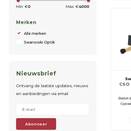
Min: €
0
Max: €
4000
Merken
Alle merken
Swarovski Optik
Nieuwsbrief
Sw
CSO 
Ontvang de laatste updates, nieuws
en aanbiedingen via email
Bestel 
Optiek
kom la
Ingber
Abonneer