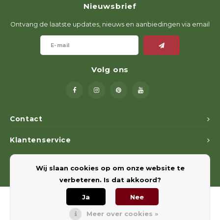
Nieuwsbrief
Geweerlampen
Gehoorbescherming
Volgsystemen
Lokmiddelen
Wape
Riem
Ontvang de laatste updates, nieuws en aanbiedingen via email
Fusion
Messen
Accessoires
Lokvogels
Acces
Shaw
Speciaal Geprijsd
Wildcamera's
Hoogzitten en Aanzitladders
Rugz
Volg ons
Stoeltjes en Netten
Accessoires
Hoof
Warmhouden
Contact
Wapens
Klantenservice
Wild Bergen
Mijn account
Wij slaan cookies op om onze website te
Accessoires
verbeteren. Is dat akkoord?
Ja
Nee
Meer over cookies »
© Copyright 2026 Euregiohunt - Powered by
Lightspeed
- Theme by