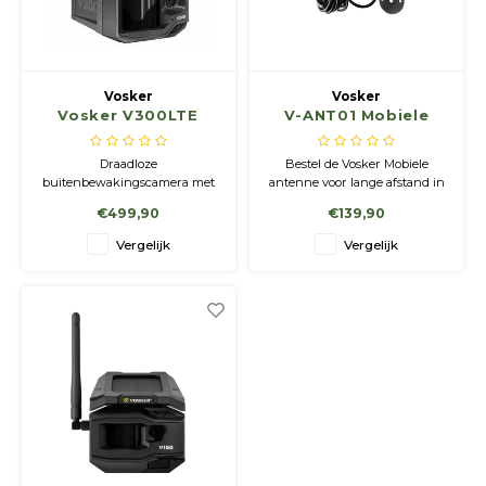
Geweerlampen
Gehoorbescherming
Volgsystemen
Lokmiddelen
Wape
Riem
Fusion
Messen
Accessoires
Lokvogels
Acces
Shaw
Vosker
Vosker
Vosker V300LTE
V-ANT01 Mobiele
Speciaal Geprijsd
Wildcamera's
Hoogzitten en Aanzitladders
Rugz
antenne voor lange
afstand
Draadloze
Bestel de Vosker Mobiele
Stoeltjes en Netten
Accessoires
Hoof
buitenbewakingscamera met
antenne voor lange afstand in
zonnepaneel en
de webshop of kom langs in de
€499,90
€139,90
videofunctie/livestreaming
winkel in Ingber (Zuid
Warmhouden
Limburg NL)
Vergelijk
Vergelijk
Wapens
Wild Bergen
Accessoires