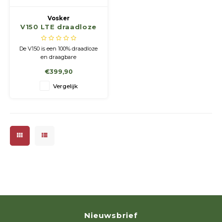
Vosker
V150 LTE draadloze
buitencamera met
zonnepaneel
De V150 is een 100% draadloze
en draagbare
beveiligingscamera uitgerust
€399,90
met VOSKER ingebouwde
zonnepaneeltechnologie en
Vergelijk
een duurzame oplaadbare
lithiumbatterij van 10.000 mAh.
Nieuwsbrief