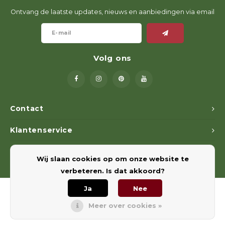
Ontvang de laatste updates, nieuws en aanbiedingen via email
Volg ons
Contact
Klantenservice
Mijn account
Wij slaan cookies op om onze website te
verbeteren. Is dat akkoord?
Ja
Nee
Meer over cookies »
© Copyright 2026 Euregiohunt - Powered by
Lightspeed
- Theme by
Shopmonkey