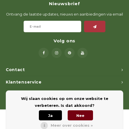
Nieuwsbrief
Geweerlampen
Gehoorbescherming
Volgsystemen
Lokmiddelen
Wape
Riem
Ontvang de laatste updates, nieuws en aanbiedingen via email
Fusion
Messen
Accessoires
Lokvogels
Acces
Shaw
Speciaal Geprijsd
Wildcamera's
Hoogzitten en Aanzitladders
Rugz
Volg ons
Stoeltjes en Netten
Accessoires
Hoof
Warmhouden
Contact
Wapens
Klantenservice
Wild Bergen
Mijn account
Wij slaan cookies op om onze website te
Accessoires
verbeteren. Is dat akkoord?
Ja
Nee
Meer over cookies »
© Copyright 2026 Euregiohunt - Powered by
Lightspeed
- Theme by