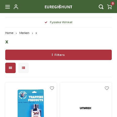
0
Hoofdmenu / kleding & schoeisel
Hoofdmenu / speciaal geprijsd
Hoofdmenu / fauna beheer
Hoofdmenu / nachtzicht
Hoofdmenu / uitrusting
Hoofdmenu / honden
Hoofdmenu / lifestyle
Hoofdmenu / optiek
Hoofdmenu
Fysieke Winkel
Kleding & Schoeisel
Speciaal Geprijsd
Fauna Beheer
Nachtzicht
Uitrusting
Lifestyle
Honden
Optiek
Taal
Home
Merken
x
x
Thermal
Hoofdlampen
Kleding
Afstandsmeters
halsbanden
Afschrikmiddelen
Boeken & CD & DVD's
Korting tot -25%
Handk
Handk
Handk
Trof
Jach
Came
Mont
Wildv
Batte
Here
Scho
Tass
Vizie
Acces
Nederlands
Filters
Digital
Zaklampen
Schoeisel
Richtkijkers
Riemen
Voertonnen
Cadeau Artikelen
Korting tot -50%
Richt
Richt
Richt
Acces
Slijp
Acces
Lucht
Dam
Laar
Onde
Drijf
Deutsch
Restlicht
Auto Accessoires
Accessoires
Verrekijkers
Hondenfluiten
Voederautomaten
Decoratie
Voorz
Voorz
Voorz
Zakm
Opbe
Kind
Panto
Pett
Acces
English (US)
IR-Lampen
Trofeeën
Accessoires
Training
Elektronische lokkers
Buitenkoken & Tafelen
Surv
Riem
Zole
Muts
Montage
Bewegingsmelders
Montage
Verzorging
Vangkooien
Spellen
Scha
Sokk
Hoed
Accessoires
GPS Trackers
Voeding & Snacks
Lokfluiten
Slote
Hand