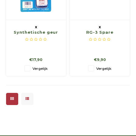
Geweerlampen
Gehoorbescherming
Volgsystemen
Lokmiddelen
Wape
Riem
Fusion
Messen
Accessoires
Lokvogels
Acces
Shaw
x
x
Synthetische geur
RG-3 Spare
Speciaal Geprijsd
Wildcamera's
Hoogzitten en Aanzitladders
Rugz
voor het lokken van
Magazine
marters
Stoeltjes en Netten
Accessoires
Hoof
€17,90
€9,90
Warmhouden
Vergelijk
Vergelijk
Wapens
Wild Bergen
Accessoires