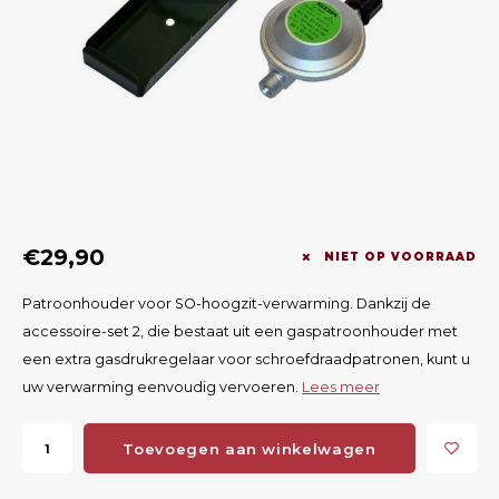
Geweerlampen
Gehoorbescherming
Volgsystemen
Lokmiddelen
Wape
Riem
Fusion
Messen
Accessoires
Lokvogels
Acces
Shaw
Speciaal Geprijsd
Wildcamera's
Hoogzitten en Aanzitladders
Rugz
Stoeltjes en Netten
Accessoires
Hoof
Warmhouden
€29,90
NIET OP VOORRAAD
Wapens
Patroonhouder voor SO-hoogzit-verwarming. Dankzij de
accessoire-set 2, die bestaat uit een gaspatroonhouder met
Wild Bergen
een extra gasdrukregelaar voor schroefdraadpatronen, kunt u
uw verwarming eenvoudig vervoeren.
Lees meer
Accessoires
Toevoegen aan winkelwagen