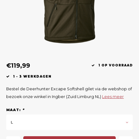
Geweerlampen
Gehoorbescherming
Volgsystemen
Lokmiddelen
Wape
Riem
Fusion
Messen
Accessoires
Lokvogels
Acces
Shaw
Speciaal Geprijsd
Wildcamera's
Hoogzitten en Aanzitladders
Rugz
Stoeltjes en Netten
Accessoires
Hoof
€119,99
Warmhouden
1 OP VOORRAAD
1 - 3 WERKDAGEN
Wapens
Bestel de Deerhunter Excape Softshell gilet via de webshop of
Wild Bergen
bezoek onze winkel in Ingber (Zuid Limburg NL)
Lees meer
MAAT:
*
Accessoires
L