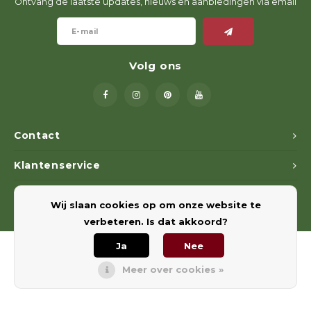
Ontvang de laatste updates, nieuws en aanbiedingen via email
Volg ons
Contact
Klantenservice
Mijn account
Wij slaan cookies op om onze website te
verbeteren. Is dat akkoord?
Ja
Nee
Meer over cookies »
© Copyright 2026 Euregiohunt - Powered by
Lightspeed
- Theme by
Shopmonkey