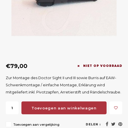
Geweerlampen
Gehoorbescherming
Volgsystemen
Lokmiddelen
Wape
Riem
Fusion
Messen
Accessoires
Lokvogels
Acces
Shaw
Speciaal Geprijsd
Wildcamera's
Hoogzitten en Aanzitladders
Rugz
Stoeltjes en Netten
Accessoires
Hoof
Warmhouden
€79,00
NIET OP VOORRAAD
Wapens
Zur Montage des Doctor Sight II und III sowie Burris auf EAW-
Schwenkmontage / einfache Montage, Erklärung wird
Wild Bergen
mitgeliefert.inkl. Pivotzapfen, Arretierstift und Rändelschraube.
Accessoires
Toevoegen aan winkelwagen
Toevoegen aan vergelijking
DELEN :