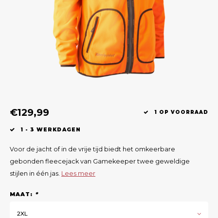
Geweerlampen
Gehoorbescherming
Volgsystemen
Lokmiddelen
Wape
Riem
Fusion
Messen
Accessoires
Lokvogels
Acces
Shaw
Speciaal Geprijsd
Wildcamera's
Hoogzitten en Aanzitladders
Rugz
Stoeltjes en Netten
Accessoires
Hoof
Warmhouden
€129,99
1 OP VOORRAAD
Wapens
1 - 3 WERKDAGEN
Wild Bergen
Voor de jacht of in de vrije tijd biedt het omkeerbare
gebonden fleecejack van Gamekeeper twee geweldige
Accessoires
stijlen in één jas.
Lees meer
MAAT:
*
2XL