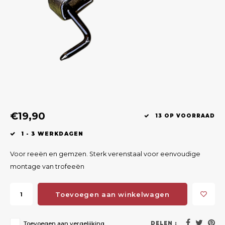
Geweerlampen
Gehoorbescherming
Volgsystemen
Lokmiddelen
Wape
Riem
Fusion
Messen
Accessoires
Lokvogels
Acces
Shaw
Speciaal Geprijsd
Wildcamera's
Hoogzitten en Aanzitladders
Rugz
Stoeltjes en Netten
Accessoires
Hoof
Warmhouden
€19,90
13 OP VOORRAAD
Wapens
1 - 3 WERKDAGEN
Wild Bergen
Voor reeën en gemzen. Sterk verenstaal voor eenvoudige
montage van trofeeën
Accessoires
Toevoegen aan winkelwagen
Toevoegen aan vergelijking
DELEN :