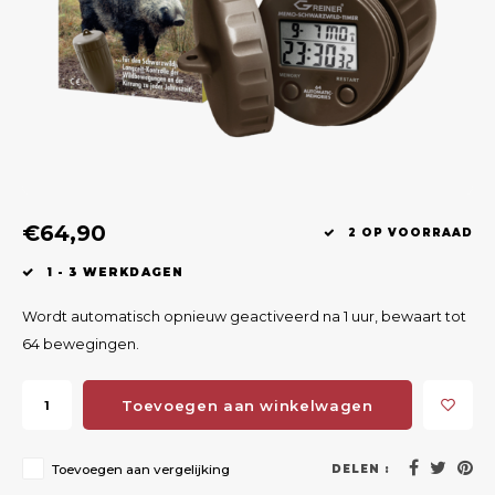
Geweerlampen
Gehoorbescherming
Volgsystemen
Lokmiddelen
Wape
Riem
Fusion
Messen
Accessoires
Lokvogels
Acces
Shaw
Speciaal Geprijsd
Wildcamera's
Hoogzitten en Aanzitladders
Rugz
Stoeltjes en Netten
Accessoires
Hoof
€64,90
Warmhouden
2 OP VOORRAAD
1 - 3 WERKDAGEN
Wapens
Wordt automatisch opnieuw geactiveerd na 1 uur, bewaart tot
Wild Bergen
64 bewegingen.
Accessoires
Toevoegen aan winkelwagen
Toevoegen aan vergelijking
DELEN :