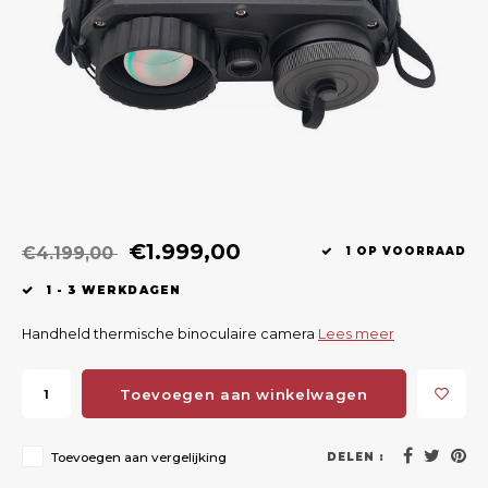
Geweerlampen
Gehoorbescherming
Volgsystemen
Lokmiddelen
Wape
Riem
Fusion
Messen
Accessoires
Lokvogels
Acces
Shaw
Speciaal Geprijsd
Wildcamera's
Hoogzitten en Aanzitladders
Rugz
Stoeltjes en Netten
Accessoires
Hoof
Warmhouden
€1.999,00
€4.199,00
1 OP VOORRAAD
Wapens
1 - 3 WERKDAGEN
Wild Bergen
Handheld thermische binoculaire camera
Lees meer
Accessoires
Toevoegen aan winkelwagen
Toevoegen aan vergelijking
DELEN :