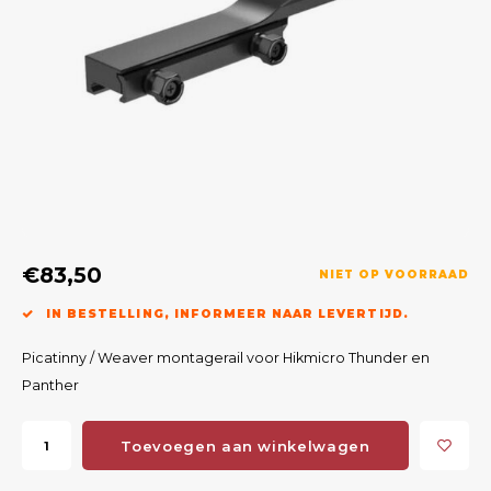
Geweerlampen
Gehoorbescherming
Volgsystemen
Lokmiddelen
Wape
Riem
Fusion
Messen
Accessoires
Lokvogels
Acces
Shaw
Speciaal Geprijsd
Wildcamera's
Hoogzitten en Aanzitladders
Rugz
Stoeltjes en Netten
Accessoires
Hoof
Warmhouden
€83,50
NIET OP VOORRAAD
Wapens
IN BESTELLING, INFORMEER NAAR LEVERTIJD.
Wild Bergen
Picatinny / Weaver montagerail voor Hikmicro Thunder en
Panther
Accessoires
Toevoegen aan winkelwagen