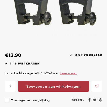
Geweerlampen
Gehoorbescherming
Volgsystemen
Lokmiddelen
Wape
Riem
Fusion
Messen
Accessoires
Lokvogels
Acces
Shaw
Speciaal Geprijsd
Wildcamera's
Hoogzitten en Aanzitladders
Rugz
Stoeltjes en Netten
Accessoires
Hoof
Warmhouden
€13,90
2 OP VOORRAAD
Wapens
1 - 3 WERKDAGEN
Wild Bergen
Lensolux Montage h=21 / d=25,4 mm
Lees meer
Accessoires
Toevoegen aan winkelwagen
Toevoegen aan vergelijking
DELEN :