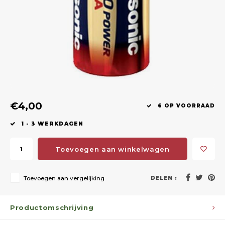
Geweerlampen
Gehoorbescherming
Volgsystemen
Lokmiddelen
Wape
Riem
Fusion
Messen
Accessoires
Lokvogels
Acces
Shaw
Speciaal Geprijsd
Wildcamera's
Hoogzitten en Aanzitladders
Rugz
Stoeltjes en Netten
Accessoires
Hoof
€4,00
Warmhouden
6 OP VOORRAAD
1 - 3 WERKDAGEN
Wapens
Toevoegen aan winkelwagen
Wild Bergen
Accessoires
Toevoegen aan vergelijking
DELEN :
Productomschrijving