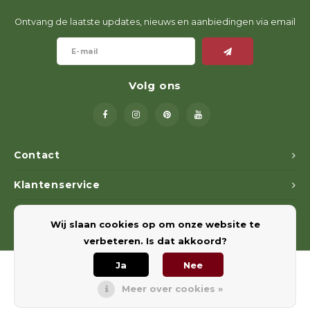
Ontvang de laatste updates, nieuws en aanbiedingen via email
Volg ons
Contact
Klantenservice
Mijn account
Wij slaan cookies op om onze website te
verbeteren. Is dat akkoord?
Ja
Nee
Meer over cookies »
© Copyright 2026 Euregiohunt - Powered by
Lightspeed
- Theme by
Shopmonkey