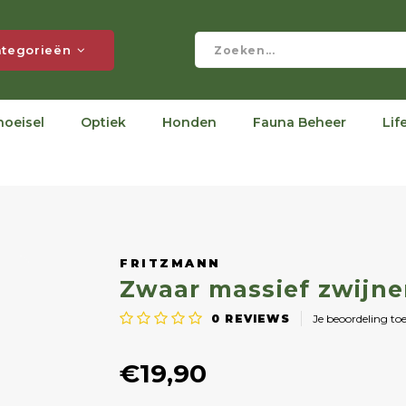
tegorieën
hoeisel
Optiek
Honden
Fauna Beheer
Lif
FRITZMANN
Zwaar massief zwijn
0
REVIEWS
Je beoordeling to
€19,90