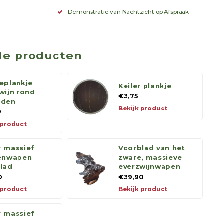
Demonstratie van Nachtzicht op Afspraak
de producten
eplankje
Keiler plankje
wijn rond,
€3,75
eden
Bekijk product
0
 product
 massief
Voorblad van het
nenwapen
zware, massieve
lad
everzwijnwapen
0
€39,90
 product
Bekijk product
 massief