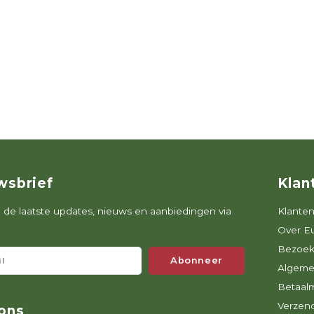
wsbrief
Klan
de laatste updates, nieuws en aanbiedingen via
Klanten
Over E
Bezoek
Abonneer
Algeme
Betaal
Verzen
ons