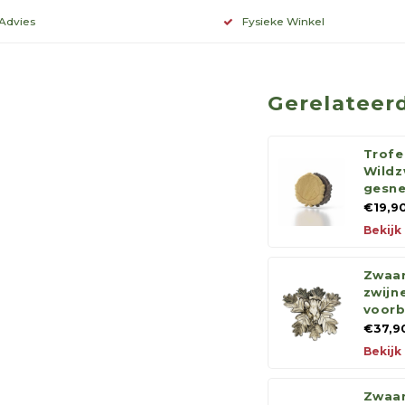
 Advies
Fysieke Winkel
Gerelateer
Trofe
Wildz
gesn
€19,9
Bekijk
Zwaar
zwij
voorb
€37,9
Bekijk
Zwaar