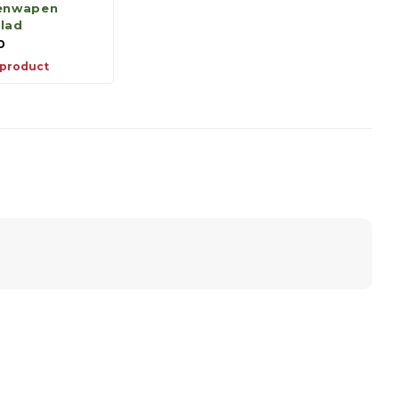
nenwapen
lad
0
 product