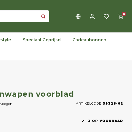
0
estyle
Speciaal Geprijsd
Cadeaubonnen
enwapen voorblad
evoegen
ARTIKELCODE
33326-02
3 OP VOORRAAD