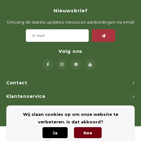
Geweerlampen
Gehoorbescherming
Volgsystemen
Lokmiddelen
Wape
Riem
Nieuwsbrief
Fusion
Messen
Accessoires
Lokvogels
Acces
Shaw
Ontvang de laatste updates, nieuws en aanbiedingen via email
Speciaal Geprijsd
Wildcamera's
Hoogzitten en Aanzitladders
Rugz
Stoeltjes en Netten
Accessoires
Hoof
Volg ons
Warmhouden
Wapens
Contact
Klantenservice
Wild Bergen
Mijn account
Accessoires
Wij slaan cookies op om onze website te
verbeteren. Is dat akkoord?
Ja
Nee