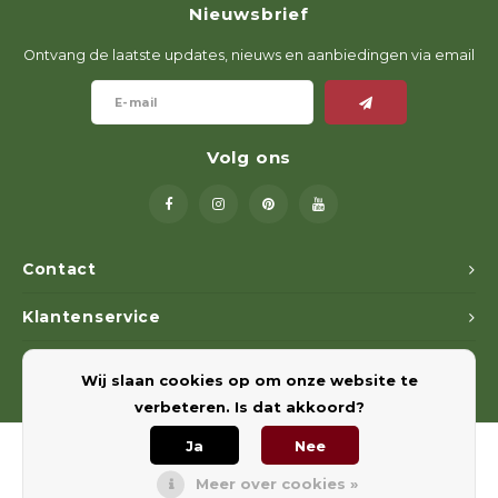
Nieuwsbrief
Geweerlampen
Gehoorbescherming
Volgsystemen
Lokmiddelen
Wape
Riem
Ontvang de laatste updates, nieuws en aanbiedingen via email
Fusion
Messen
Accessoires
Lokvogels
Acces
Shaw
Speciaal Geprijsd
Wildcamera's
Hoogzitten en Aanzitladders
Rugz
Volg ons
Stoeltjes en Netten
Accessoires
Hoof
Warmhouden
Contact
Wapens
Klantenservice
Wild Bergen
Mijn account
Wij slaan cookies op om onze website te
Accessoires
verbeteren. Is dat akkoord?
Ja
Nee
Meer over cookies »
© Copyright 2026 Euregiohunt - Powered by
Lightspeed
- Theme by